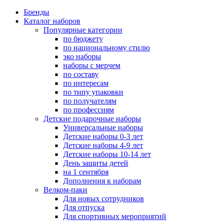
Бренды
Каталог наборов
Популярные категории
по бюджету
по национальному стилю
эко наборы
наборы с мерчем
по составу
по интересам
по типу упаковки
по получателям
по профессиям
Детские подарочные наборы
Универсальные наборы
Детские наборы 0-3 лет
Детские наборы 4-9 лет
Детские наборы 10-14 лет
День защиты детей
на 1 сентября
Дополнения к наборам
Велком-паки
Для новых сотрудников
Для отпуска
Для спортивных мероприятий