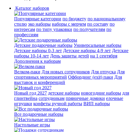
Каталог наборов
Популярные категории
по бюджету
по национальному
стилю
эко наборы
наборы с мерчем
по составу
по
интересам
по типу упаковки
по получателям
по
профессиям
Детские подарочные наборы
Универсальные наборы
Детские наборы 0-3 лет
Детские наборы 4-9 лет
Детские
наборы 10-14 лет
День защиты детей
на 1 сентября
Дополнения к наборам
Велком-паки
Для новых сотрудников
Для отпуска
Для
спортивных мероприятий
Офбординг (exit) паки
Для
выставок и конференций
Новый год 2027
детские наборы
новогодние наборы
для
глинтвейна
сотрудникам
пряничные домики
елочные
игрушки
конфеты ручной работы
ВИП наборы
Все подарочные наборы
Настольные игры