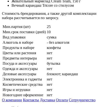
Жевательный мармелад Cream Team, 150 г
Вечный карандаш Tricore со стилусом
Стоимость брендирования, а также другой комплектации
набора рассчитывается по запросу.
Мин.партия (шт)
25
Мин.срок поставки (дней)
10
Вид упаковки
сумка
Алкоголь в наборе
- без алкоголя
Продукты в наборе
конфеты
Цветы или растения
нет
Предметы интерьера
нет
Посуда и аксессуары
бутылка
Одежда и аксессуары
нет
Деловые аксессуары
блокнот; карандаш
Электроника и гаджеты
нет
Косметические средства
нет
Игры и игрушки
нет
Новогоднее оформление
нет
О компании
Контакты
Доставка
Оплата
Сотрудничество