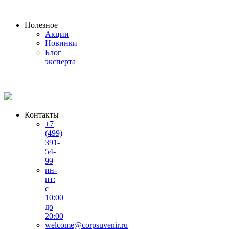
Полезное
Акции
Новинки
Блог
эксперта
Контакты
+7
(499)
391-
54-
99
пн-
пт:
с
10:00
до
20:00
welcome@corpsuvenir.ru