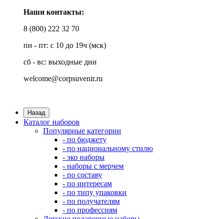
Наши контакты:
8 (800) 222 32 70
пн - пт: с 10 до 19ч (мск)
сб - вс: выходные дни
welcome@corpsuvenir.ru
Назад
Каталог наборов
Популярные категории
- по бюджету
- по национальному стилю
- эко наборы
- наборы с мерчем
- по составу
- по интересам
- по типу упаковки
- по получателям
- по профессиям
Детские подарочные наборы