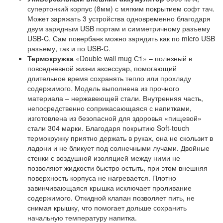
супертонкий корпус (8мм) с мягким покрытием софт тач.
Может заряжать 3 устройства одновременно благодаря
двум зарядным USB портам и симметричному разъему
USB-C. Сам повербанк можно зарядить как по micro USB
разъему, так и по USB-C.
Термокружка
«Double wall mug С1» – полезный в
повседневной жизни аксессуар, помогающий
длительное время сохранять тепло или прохладу
содержимого. Модель выполнена из прочного
материала – нержавеющей стали. Внутренняя часть,
непосредственно соприкасающаяся с напитками,
изготовлена из безопасной для здоровья «пищевой»
стали 304 марки. Благодаря покрытию Soft-touch
термокружку приятно держать в руках, она не скользит в
ладони и не бликует под солнечными лучами. Двойные
стенки с воздушной изоляцией между ними не
позволяют жидкости быстро остыть, при этом внешняя
поверхность корпуса не нагревается. Плотно
завинчивающаяся крышка исключает проливание
содержимого. Откидной клапан позволяет пить, не
снимая крышку, что помогает дольше сохранить
начальную температуру напитка.