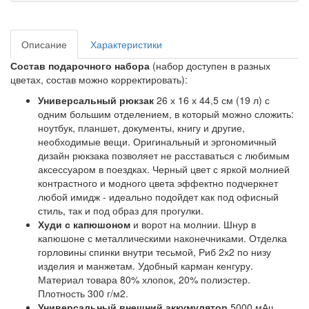
Описание
Характеристики
Состав подарочного набора
(набор доступен в разных
цветах, состав можно корректировать):
Универсальный рюкзак
26 х 16 х 44,5 см (19 л) с
одним большим отделением, в который можно сложить:
ноутбук, планшет, документы, книгу и другие,
необходимые вещи. Оригинальный и эргономичный
дизайн рюкзака позволяет не расставаться с любимым
аксессуаром в поездках. Черный цвет с яркой молнией
контрастного и модного цвета эффектно подчеркнет
любой имидж - идеально подойдет как под офисный
стиль, так и под образ для прогулки.
Худи с капюшоном
и ворот на молнии. Шнур в
капюшоне с металлическими наконечниками. Отделка
горловины спинки внутри тесьмой, Риб 2х2 по низу
изделия и манжетам. Удобный карман кенгуру.
Материал товара 80% хлопок, 20% полиэстер.
Плотность 300 г/м2.
Универсальный внешний аккумулятор
5000 мАч,