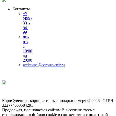
Контакты
+7
(499)
391-
54-
99
пн-
пт:
с
10:00
до
20:00
welcome@corpsuvenir.ru
КорпСувенир - корпоративные подарки и мерч © 2026 | ОГРН
322774600584291
Продолжая, пользоваться сайтом Вы соглашаетесь с
использованием файлов cookie в соответствии с политикой