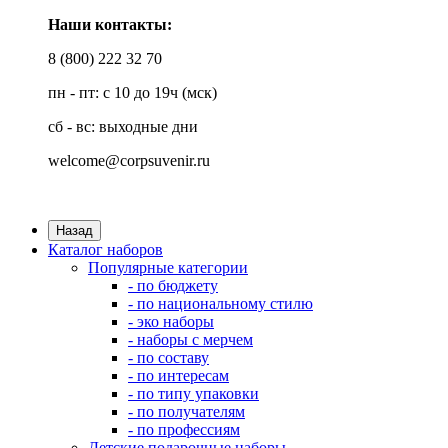
Наши контакты:
8 (800) 222 32 70
пн - пт: с 10 до 19ч (мск)
сб - вс: выходные дни
welcome@corpsuvenir.ru
Назад
Каталог наборов
Популярные категории
- по бюджету
- по национальному стилю
- эко наборы
- наборы с мерчем
- по составу
- по интересам
- по типу упаковки
- по получателям
- по профессиям
Детские подарочные наборы