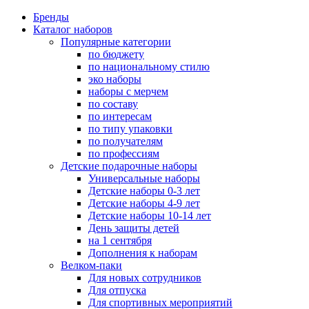
Бренды
Каталог наборов
Популярные категории
по бюджету
по национальному стилю
эко наборы
наборы с мерчем
по составу
по интересам
по типу упаковки
по получателям
по профессиям
Детские подарочные наборы
Универсальные наборы
Детские наборы 0-3 лет
Детские наборы 4-9 лет
Детские наборы 10-14 лет
День защиты детей
на 1 сентября
Дополнения к наборам
Велком-паки
Для новых сотрудников
Для отпуска
Для спортивных мероприятий