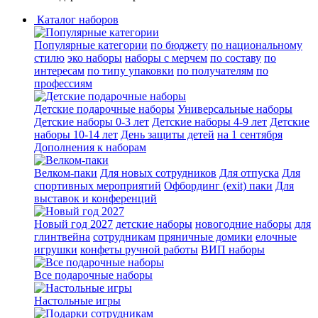
Каталог наборов
Популярные категории
по бюджету
по национальному
стилю
эко наборы
наборы с мерчем
по составу
по
интересам
по типу упаковки
по получателям
по
профессиям
Детские подарочные наборы
Универсальные наборы
Детские наборы 0-3 лет
Детские наборы 4-9 лет
Детские
наборы 10-14 лет
День защиты детей
на 1 сентября
Дополнения к наборам
Велком-паки
Для новых сотрудников
Для отпуска
Для
спортивных мероприятий
Офбординг (exit) паки
Для
выставок и конференций
Новый год 2027
детские наборы
новогодние наборы
для
глинтвейна
сотрудникам
пряничные домики
елочные
игрушки
конфеты ручной работы
ВИП наборы
Все подарочные наборы
Настольные игры