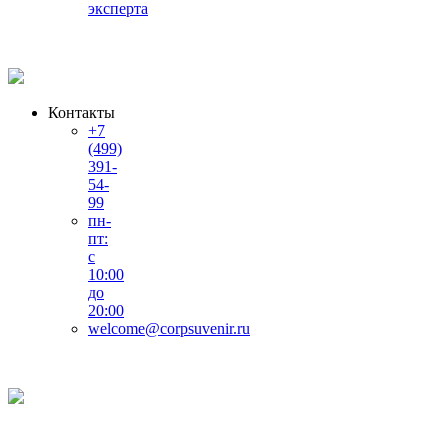
эксперта
Контакты
+7
(499)
391-
54-
99
пн-
пт:
с
10:00
до
20:00
welcome@corpsuvenir.ru