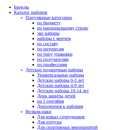
Бренды
Каталог наборов
Популярные категории
по бюджету
по национальному стилю
эко наборы
наборы с мерчем
по составу
по интересам
по типу упаковки
по получателям
по профессиям
Детские подарочные наборы
Универсальные наборы
Детские наборы 0-3 лет
Детские наборы 4-9 лет
Детские наборы 10-14 лет
День защиты детей
на 1 сентября
Дополнения к наборам
Велком-паки
Для новых сотрудников
Для отпуска
Для спортивных мероприятий