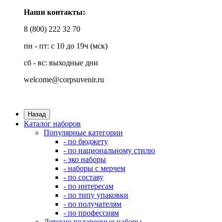
Наши контакты:
8 (800) 222 32 70
пн - пт: с 10 до 19ч (мск)
сб - вс: выходные дни
welcome@corpsuvenir.ru
Назад
Каталог наборов
Популярные категории
- по бюджету
- по национальному стилю
- эко наборы
- наборы с мерчем
- по составу
- по интересам
- по типу упаковки
- по получателям
- по профессиям
Детские подарочные наборы