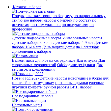
Каталог наборов
Популярные категории
по бюджету
по национальному
стилю
эко наборы
наборы с мерчем
по составу
по
интересам
по типу упаковки
по получателям
по
профессиям
Детские подарочные наборы
Универсальные наборы
Детские наборы 0-3 лет
Детские наборы 4-9 лет
Детские
наборы 10-14 лет
День защиты детей
на 1 сентября
Дополнения к наборам
Велком-паки
Для новых сотрудников
Для отпуска
Для
спортивных мероприятий
Офбординг (exit) паки
Для
выставок и конференций
Новый год 2027
детские наборы
новогодние наборы
для
глинтвейна
сотрудникам
пряничные домики
елочные
игрушки
конфеты ручной работы
ВИП наборы
Все подарочные наборы
Настольные игры