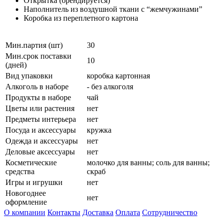
Открытка (брендируется)
Наполнитель из воздушной ткани с “жемчужинами”
Коробка из переплетного картона
Мин.партия (шт)
30
Мин.срок поставки
10
(дней)
Вид упаковки
коробка картонная
Алкоголь в наборе
- без алкоголя
Продукты в наборе
чай
Цветы или растения
нет
Предметы интерьера
нет
Посуда и аксессуары
кружка
Одежда и аксессуары
нет
Деловые аксессуары
нет
Косметические
молочко для ванны; соль для ванны;
средства
скраб
Игры и игрушки
нет
Новогоднее
нет
оформление
О компании
Контакты
Доставка
Оплата
Сотрудничество