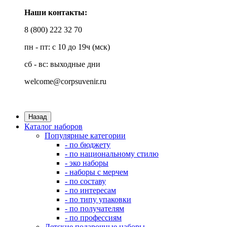
Наши контакты:
8 (800) 222 32 70
пн - пт: с 10 до 19ч (мск)
сб - вс: выходные дни
welcome@corpsuvenir.ru
Назад
Каталог наборов
Популярные категории
- по бюджету
- по национальному стилю
- эко наборы
- наборы с мерчем
- по составу
- по интересам
- по типу упаковки
- по получателям
- по профессиям
Детские подарочные наборы