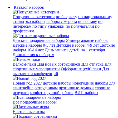
Каталог наборов
Популярные категории
по бюджету
по национальному
стилю
эко наборы
наборы с мерчем
по составу
по
интересам
по типу упаковки
по получателям
по
профессиям
Детские подарочные наборы
Универсальные наборы
Детские наборы 0-3 лет
Детские наборы 4-9 лет
Детские
наборы 10-14 лет
День защиты детей
на 1 сентября
Дополнения к наборам
Велком-паки
Для новых сотрудников
Для отпуска
Для
спортивных мероприятий
Офбординг (exit) паки
Для
выставок и конференций
Новый год 2027
детские наборы
новогодние наборы
для
глинтвейна
сотрудникам
пряничные домики
елочные
игрушки
конфеты ручной работы
ВИП наборы
Все подарочные наборы
Настольные игры