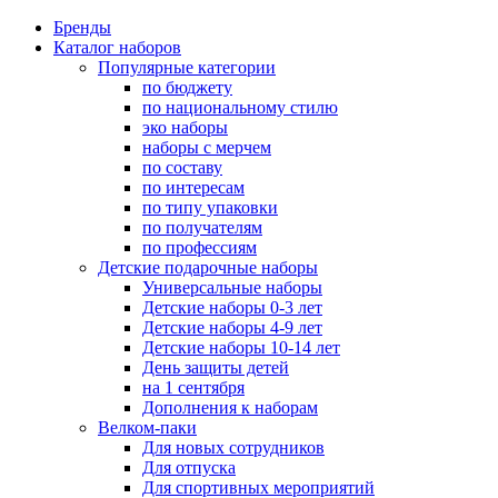
Бренды
Каталог наборов
Популярные категории
по бюджету
по национальному стилю
эко наборы
наборы с мерчем
по составу
по интересам
по типу упаковки
по получателям
по профессиям
Детские подарочные наборы
Универсальные наборы
Детские наборы 0-3 лет
Детские наборы 4-9 лет
Детские наборы 10-14 лет
День защиты детей
на 1 сентября
Дополнения к наборам
Велком-паки
Для новых сотрудников
Для отпуска
Для спортивных мероприятий