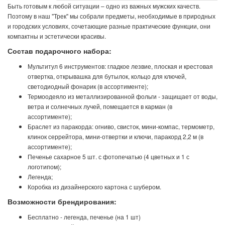
Быть готовым к любой ситуации – одно из важных мужских качеств.
Поэтому в наш "Трек" мы собрали предметы, необходимые в природных
и городских условиях, сочетающие разные практические функции, они
компактны и эстетически красивы.
Состав подарочного набора:
Мультитул 6 инструментов: гладкое лезвие, плоская и крестовая
отвертка, открывашка для бутылок, кольцо для ключей,
светодиодный фонарик (в ассортименте);
Термоодеяло из металлизированной фольги - защищает от воды,
ветра и солнечных лучей, помещается в карман (в
ассортименте);
Браслет из паракорда: огниво, свисток, мини-компас, термометр,
клинок серрейтора, мини-отвертки и ключи, паракорд 2,2 м (в
ассортименте);
Печенье сахарное 5 шт. с фотопечатью (4 цветных и 1 с
логотипом);
Легенда;
Коробка из дизайнерского картона с шубером.
Возможности брендирования:
Бесплатно - легенда, печенье (на 1 шт)