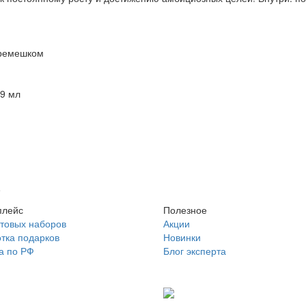
 ремешком
 9 мл
е
плейс
Полезное
отовых наборов
Акции
тка подарков
Новинки
а по РФ
Блог эксперта