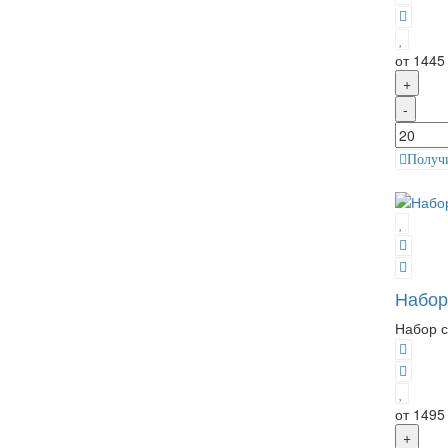
от 1445
+
-
Получ
Набор
Набор с
от 1495
+