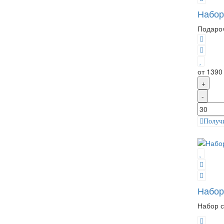
Набор
Подароч
от 1390
+
-
Получ
Набор
Набор с