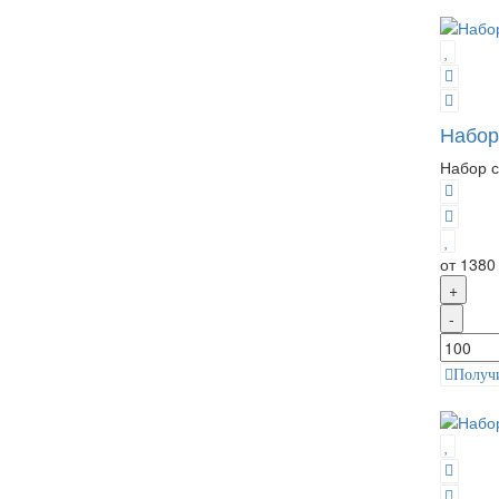
Набор
Набор с
от 1380
+
-
Получ