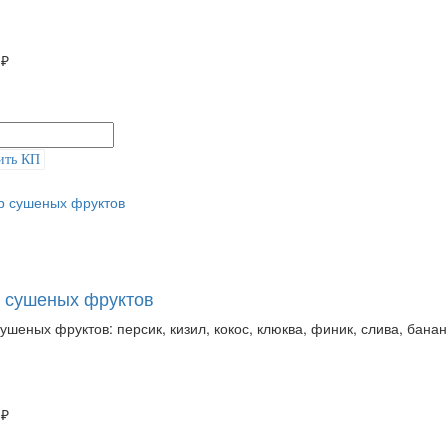
 ₽
ить КП
 сушеных фруктов
ушеных фруктов: персик, кизил, кокос, клюква, финик, слива, бана
 ₽