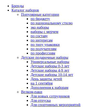
Бренды
Каталог наборов
Популярные категории
по бюджету
по национальному стилю
эко наборы
наборы с мерчем
по составу
по интересам
по типу упаковки
по получателям
по профессиям
Детские подарочные наборы
Универсальные наборы
Детские наборы 0-3 лет
Детские наборы 4-9 лет
Детские наборы 10-14 лет
День защиты детей
на 1 сентября
Дополнения к наборам
Велком-паки
Для новых сотрудников
Для отпуска
Для спортивных мероприятий