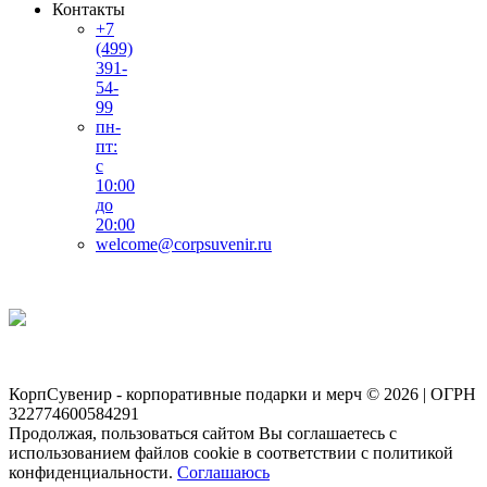
Контакты
+7
(499)
391-
54-
99
пн-
пт:
с
10:00
до
20:00
welcome@corpsuvenir.ru
КорпСувенир - корпоративные подарки и мерч © 2026 | ОГРН
322774600584291
Продолжая, пользоваться сайтом Вы соглашаетесь с
использованием файлов cookie в соответствии с политикой
конфиденциальности.
Соглашаюсь