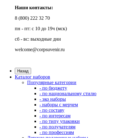
Наши контакты:
8 (800) 222 32 70
пн - пт: с 10 до 19ч (мск)
сб - вс: выходные дни
welcome@corpsuvenir.ru
Назад
Каталог наборов
Популярные категории
- по бюджету
- по национальному стилю
- эко наборы
- наборы с мерчем
- по составу
- по интересам
- по типу упаковки
- по получателям
- по профессиям
Детские подарочные наборы