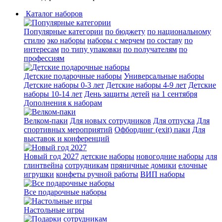
Каталог наборов
Популярные категории
по бюджету
по национальному
стилю
эко наборы
наборы с мерчем
по составу
по
интересам
по типу упаковки
по получателям
по
профессиям
Детские подарочные наборы
Универсальные наборы
Детские наборы 0-3 лет
Детские наборы 4-9 лет
Детские
наборы 10-14 лет
День защиты детей
на 1 сентября
Дополнения к наборам
Велком-паки
Для новых сотрудников
Для отпуска
Для
спортивных мероприятий
Офбординг (exit) паки
Для
выставок и конференций
Новый год 2027
детские наборы
новогодние наборы
для
глинтвейна
сотрудникам
пряничные домики
елочные
игрушки
конфеты ручной работы
ВИП наборы
Все подарочные наборы
Настольные игры