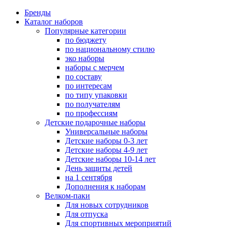
Бренды
Каталог наборов
Популярные категории
по бюджету
по национальному стилю
эко наборы
наборы с мерчем
по составу
по интересам
по типу упаковки
по получателям
по профессиям
Детские подарочные наборы
Универсальные наборы
Детские наборы 0-3 лет
Детские наборы 4-9 лет
Детские наборы 10-14 лет
День защиты детей
на 1 сентября
Дополнения к наборам
Велком-паки
Для новых сотрудников
Для отпуска
Для спортивных мероприятий