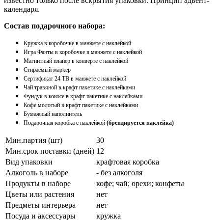
известно только после вскрытия упаковки. Принцип адвент-
календаря.
Состав подарочного набора:
Кружка в коробочке в манжете с наклейкой
Игра Фанты в коробочке в манжете с наклейкой
Магнитный планер в конверте с наклейкой
Стираемый маркер
Сертификат 24 ТВ в манжете с наклейкой
Чай травяной в крафт пакетике с наклейками
Фундук в кокосе в крафт пакетике с наклейками
Кофе молотый в крафт пакетике с наклейками
Бумажный наполнитель
Подарочная коробка с наклейкой
(брендируется наклейка)
Мин.партия (шт)
30
Мин.срок поставки (дней)
12
Вид упаковки
крафтовая коробка
Алкоголь в наборе
- без алкоголя
Продукты в наборе
кофе; чай; орехи; конфеты
Цветы или растения
нет
Предметы интерьера
нет
Посуда и аксессуары
кружка