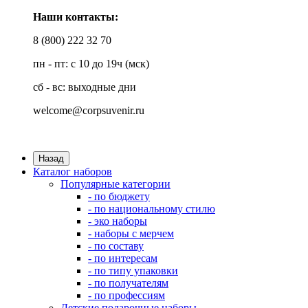
Наши контакты:
8 (800) 222 32 70
пн - пт: с 10 до 19ч (мск)
сб - вс: выходные дни
welcome@corpsuvenir.ru
Назад
Каталог наборов
Популярные категории
- по бюджету
- по национальному стилю
- эко наборы
- наборы с мерчем
- по составу
- по интересам
- по типу упаковки
- по получателям
- по профессиям
Детские подарочные наборы