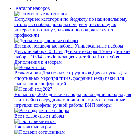
Каталог наборов
Популярные категории
по бюджету
по национальному
стилю
эко наборы
наборы с мерчем
по составу
по
интересам
по типу упаковки
по получателям
по
профессиям
Детские подарочные наборы
Универсальные наборы
Детские наборы 0-3 лет
Детские наборы 4-9 лет
Детские
наборы 10-14 лет
День защиты детей
на 1 сентября
Дополнения к наборам
Велком-паки
Для новых сотрудников
Для отпуска
Для
спортивных мероприятий
Офбординг (exit) паки
Для
выставок и конференций
Новый год 2027
детские наборы
новогодние наборы
для
глинтвейна
сотрудникам
пряничные домики
елочные
игрушки
конфеты ручной работы
ВИП наборы
Все подарочные наборы
Настольные игры