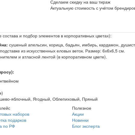
Сделаем скидку на ваш тираж
Актуальную стоимость с учётом брендиро
 состава и подбор элементов в корпоративных цветах):
йна:
сушеный апельсин, корица, бадьян, имбирь, кардамон, душисты
одставке из искусственных еловых веток. Размер: 6х6х6,5 см.
нителем и атласной лентой (в корпоративном цвете).
росу):
интвейном
м)
ушево-яблочный, Ягодный, Облепиховый, Пряный
плейс
Полезное
отовых наборов
Акции
тка подарков
Новинки
а по РФ
Блог эксперта