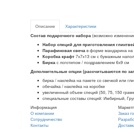
Описание
Характеристики
Состав подарочного набора
(возможно изменение
Набор специй для приготовления глинтве
Парафиновая свеча
в форме мандарина на п
Коробка крафт
7х7х13 см с бумажным напол
Бирка
с логотипом / поздравлением 6х9 см
Дополнительные опции (рассчитываются по зап
бирка / наклейка на пакете со свечкой или гл
обечайка / наклейка на коробке
увеличенный объем специй (50, 75, 150 грам
специальные составы специй: Имбирный, Гр
Информация
Маркет
О компании
Заказ г
Сотрудничество
Разрабо
Контакты
Доставк