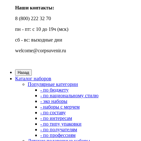
Наши контакты:
8 (800) 222 32 70
пн - пт: с 10 до 19ч (мск)
сб - вс: выходные дни
welcome@corpsuvenir.ru
Назад
Каталог наборов
Популярные категории
- по бюджету
- по национальному стилю
- эко наборы
- наборы с мерчем
- по составу
- по интересам
- по типу упаковки
- по получателям
- по профессиям
Детские подарочные наборы