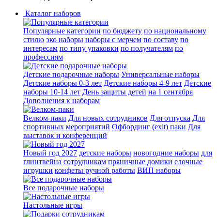
Каталог наборов
Популярные категории
по бюджету
по национальному
стилю
эко наборы
наборы с мерчем
по составу
по
интересам
по типу упаковки
по получателям
по
профессиям
Детские подарочные наборы
Универсальные наборы
Детские наборы 0-3 лет
Детские наборы 4-9 лет
Детские
наборы 10-14 лет
День защиты детей
на 1 сентября
Дополнения к наборам
Велком-паки
Для новых сотрудников
Для отпуска
Для
спортивных мероприятий
Офбординг (exit) паки
Для
выставок и конференций
Новый год 2027
детские наборы
новогодние наборы
для
глинтвейна
сотрудникам
пряничные домики
елочные
игрушки
конфеты ручной работы
ВИП наборы
Все подарочные наборы
Настольные игры