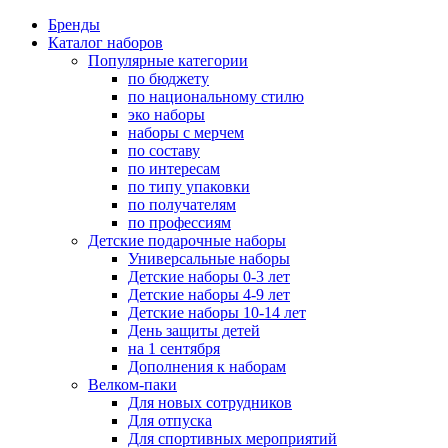
Бренды
Каталог наборов
Популярные категории
по бюджету
по национальному стилю
эко наборы
наборы с мерчем
по составу
по интересам
по типу упаковки
по получателям
по профессиям
Детские подарочные наборы
Универсальные наборы
Детские наборы 0-3 лет
Детские наборы 4-9 лет
Детские наборы 10-14 лет
День защиты детей
на 1 сентября
Дополнения к наборам
Велком-паки
Для новых сотрудников
Для отпуска
Для спортивных мероприятий