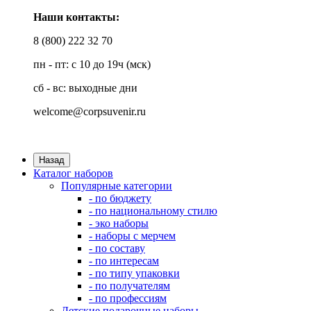
Наши контакты:
8 (800) 222 32 70
пн - пт: с 10 до 19ч (мск)
сб - вс: выходные дни
welcome@corpsuvenir.ru
Назад
Каталог наборов
Популярные категории
- по бюджету
- по национальному стилю
- эко наборы
- наборы с мерчем
- по составу
- по интересам
- по типу упаковки
- по получателям
- по профессиям
Детские подарочные наборы